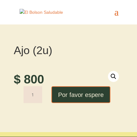
Ajo (2u)
$
800
Ajo
Por favor espere
(2u)
cantidad