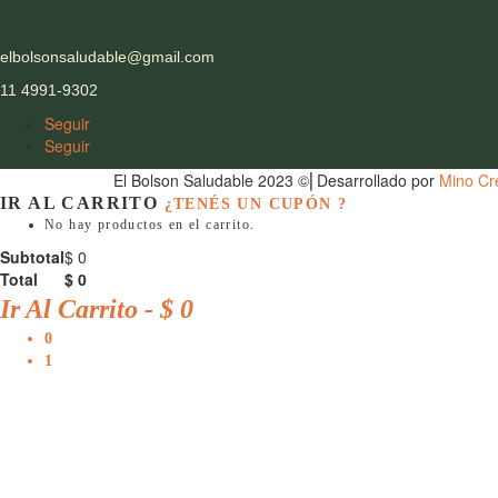
elbolsonsaludable@gmail.com
11 4991-9302
Seguir
Seguir
El Bolson Saludable 2023 ©⎜Desarrollado por
Mino Cre
IR AL CARRITO
¿TENÉS UN CUPÓN ?
No hay productos en el carrito.
Subtotal
$
0
Total
$
0
Ir Al Carrito
-
$ 0
0
1