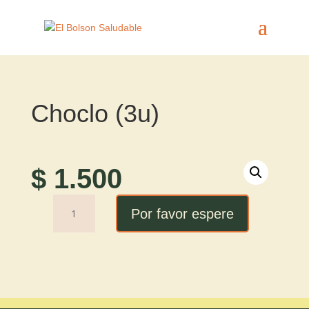
Choclo (3u)
$
1.500
Choclo
Por favor espere
(3u)
cantidad