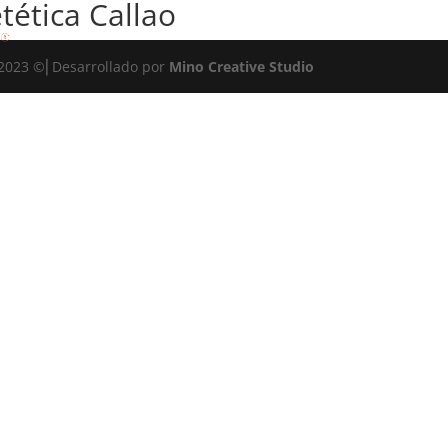
tética Callao
 2023 ©⎜Desarrollado por
Mino Creative Studio