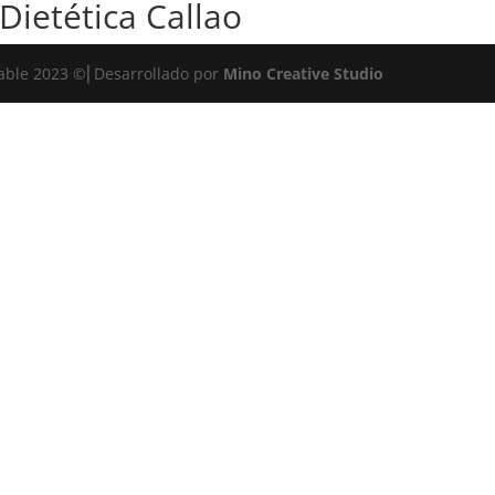
 Dietética Callao
dable 2023 ©⎜Desarrollado por
Mino Creative Studio